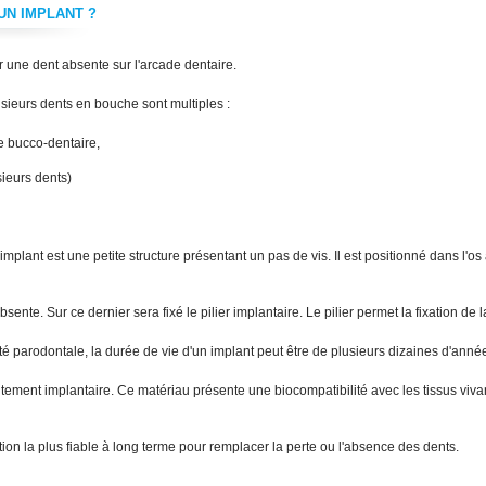
UN IMPLANT ?
STHÉTIQUE
IMPLANTOLOGIE
 une dent absente sur l'arcade dentaire.
ES FACETTES
LES ÉLÉMENTS CONSTITUTIFS DE
L'IMPLANT DENTAIRE
sieurs dents en bouche sont multiples :
ie bucco-dentaire,
sieurs dents)
plant est une petite structure présentant un pas de vis. Il est positionné dans l'os 
bsente. Sur ce dernier sera fixé le pilier implantaire. Le pilier permet la fixation de 
MPLANTOLOGIE
PARODONTOLOGIE
U'EST CE QU'UN IMPLANT ?
LE PARODONTE
́ parodontale, la durée de vie d'un implant peut être de plusieurs dizaines d'anné
raitement implantaire. Ce matériau présente une biocompatibilité avec les tissus viv
ution la plus fiable à long terme pour remplacer la perte ou l'absence des dents.