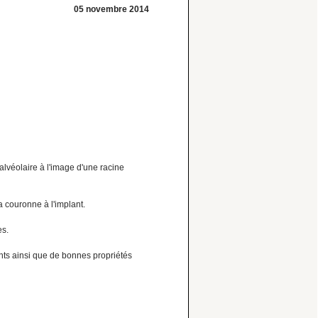
05 novembre 2014
IMPLANTOLOGIE
LES ÉTAPES CHIRURGICALES DU
TRAITEMENT IMPLANTAIRE
alvéolaire à l'image d'une racine
la couronne à l'implant.
PARODONTOLOGIE
LES FACTEURS DE RISQUE DE LA MALADIE
es.
PARODONTALE
ants ainsi que de bonnes propriétés