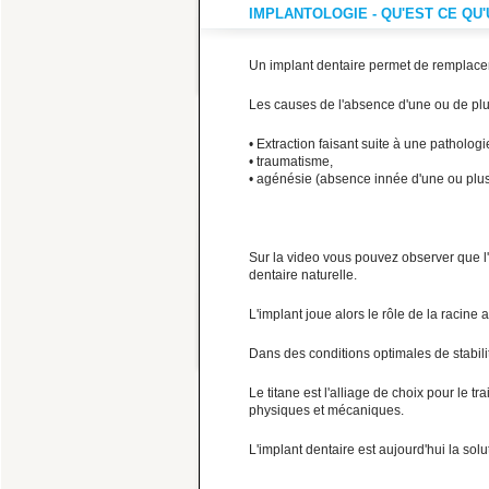
IMPLANTOLOGIE - QU'EST CE QU'
ESTHÉTIQUE
E
Un implant dentaire permet de remplacer
LE BLANCHIMENT DENTAIRE
L
Les causes de l'absence d'une ou de plu
• Extraction faisant suite à une patholog
• traumatisme,
• agénésie (absence innée d'une ou plu
Sur la video vous pouvez observer que l'im
dentaire naturelle.
L'implant joue alors le rôle de la racine a
IMPLANTOLOGIE
I
PROTHÈSE COMPLÈTE DU BAS STABILISÉE
Q
Dans des conditions optimales de stabilite
PAR 2 IMPLANTS
Le titane est l'alliage de choix pour le t
physiques et mécaniques.
L'implant dentaire est aujourd'hui la sol