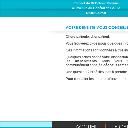
Cabinet du Dr Defour Thomas
4E avenue du Général de Gaulle
68000 Colmar
VOTRE DENTISTE VOUS CONSEILL
Chère patiente, cher patient,
Vous trouverez ci-dessous quelques info
Ces informations sont données à titre ind
Quelques fiches sont à votre disposition
les
blanchiments
. Mais vous tr
communément appelée
déchaussemen
Une question ? N'hésitez pas à prendre 
Pour consulter les horaires d'ouverture 
ACCUEIL
LE CA