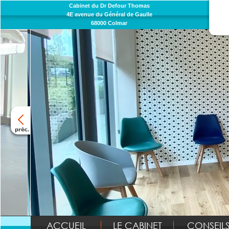
Cabinet du Dr Defour Thomas
4E avenue du Général de Gaulle
68000 Colmar
ACCUEIL
LE CABINET
CONSEIL